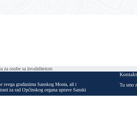
a za osobe sa invaliditetom
Kontak
je svega građanima Sanskog Mosta, ali i
Tu smo z
esirani za rad Općinskog organa uprave Sanski
u svrhu poboljšanja ukupnog kvaliteta života
h službi da širu društvenu javnost
ju naše općine i da ih upoznamo sa svim
avnije ostvarivanje prava kroz usluge