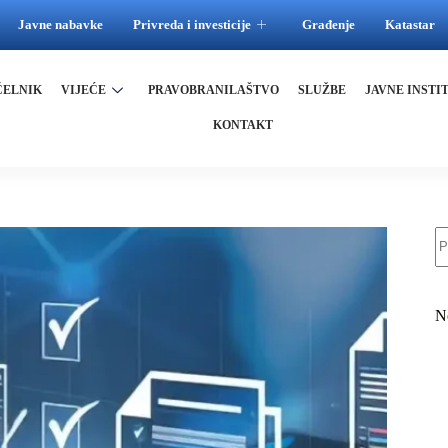
Javne nabavke
Privreda i investicije
Građenje
Katastar
ČELNIK
VIJEĆE
PRAVOBRANILAŠTVO
SLUŽBE
JAVNE INSTI
KONTAKT
N