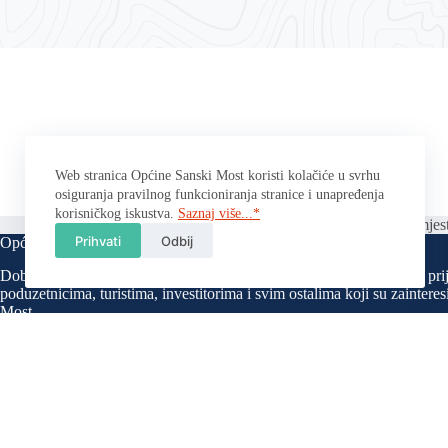
Web stranica Općine Sanski Most koristi kolačiće u svrhu
osiguranja pravilnog funkcioniranja stranice i unapređenja
korisničkog iskustva.
Saznaj više...*
Početna
Politika privatnosti
Kontakt
Parking mjest
Prihvati
Odbij
Općina Sanski Most
Dobro došli na službenu stranicu Općine Sanski Most, namijenjenu pri
poduzetnicima, turistima, investitorima i svim ostalima koji su zainter
Most.
U cilju unapređenja transparentnosti rada Općinskog organa uprave, a 
na području općine Sanski Most nastojat ćemo putem nadležnih općinski
blagovremeno obavijestimo o svim značajnijim aktivnostima na područ
procedurama donošenja odluka, te da građanima omogućimo što jednost
administrativnih službi.