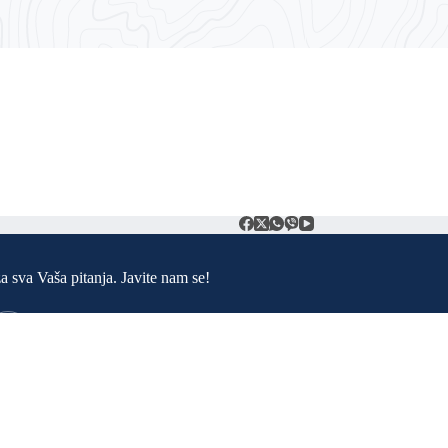
t
a sva Vaša pitanja. Javite nam se!
Adresa:
Trg ljiljana 1. 79260 Sanski Most
Telefon:
037 685 408
E-mail:
info@sanskimost.gov.ba