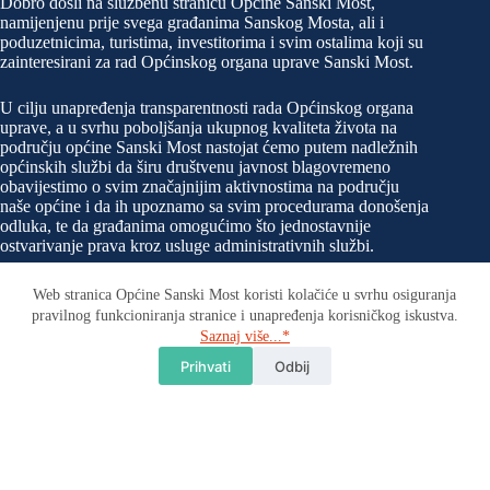
Dobro došli na službenu stranicu Općine Sanski Most,
namijenjenu prije svega građanima Sanskog Mosta, ali i
poduzetnicima, turistima, investitorima i svim ostalima koji su
zainteresirani za rad Općinskog organa uprave Sanski Most.
U cilju unapređenja transparentnosti rada Općinskog organa
uprave, a u svrhu poboljšanja ukupnog kvaliteta života na
području općine Sanski Most nastojat ćemo putem nadležnih
općinskih službi da širu društvenu javnost blagovremeno
obavijestimo o svim značajnijim aktivnostima na području
naše općine i da ih upoznamo sa svim procedurama donošenja
odluka, te da građanima omogućimo što jednostavnije
ostvarivanje prava kroz usluge administrativnih službi.
Web stranica Općine Sanski Most koristi kolačiće u svrhu osiguranja
pravilnog funkcioniranja stranice i unapređenja korisničkog iskustva.
Kontakt
Saznaj više...*
Tu smo za sva Vaša pitanja. Javite nam se!
Prihvati
Odbij
Adresa:
Trg ljiljana 1. 79260 Sanski Most
Telefon:
E-mail: