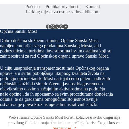
Početna
Politika privatnosti
Kontakt
Parking mjesta za osobe sa invaliditetom
Općina Sanski Most
Dobro došli na službenu stranicu Općine Sanski Most,
namijenjenu prije svega građanima Sanskog Mosta, ali i
poduzetnicima, turistima, investitorima i svim ostalima koji su
zainteresirani za rad Općinskog organa uprave Sanski Most.
U cilju unapređenja transparentnosti rada Općinskog organa
uprave, a u svrhu poboljšanja ukupnog kvaliteta života na
području općine Sanski Most nastojat ćemo putem nadležnih
općinskih službi da širu društvenu javnost blagovremeno
obavijestimo o svim značajnijim aktivnostima na području
naše općine i da ih upoznamo sa svim procedurama donošenja
odluka, te da građanima omogućimo što jednostavnije
ostvarivanje prava kroz usluge administrativnih službi.
Web stranica Općine Sanski Most koristi kolačiće u svrhu osiguranja
pravilnog funkcioniranja stranice i unapređenja korisničkog iskustva.
Kontakt
Saznaj više...*