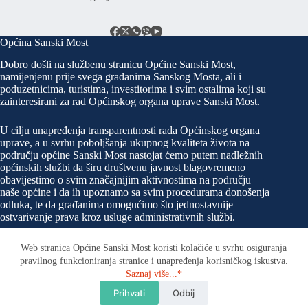
Općina Sanski Most
Dobro došli na službenu stranicu Općine Sanski Most,
namijenjenu prije svega građanima Sanskog Mosta, ali i
poduzetnicima, turistima, investitorima i svim ostalima koji su
zainteresirani za rad Općinskog organa uprave Sanski Most.
U cilju unapređenja transparentnosti rada Općinskog organa
uprave, a u svrhu poboljšanja ukupnog kvaliteta života na
području općine Sanski Most nastojat ćemo putem nadležnih
općinskih službi da širu društvenu javnost blagovremeno
obavijestimo o svim značajnijim aktivnostima na području
naše općine i da ih upoznamo sa svim procedurama donošenja
odluka, te da građanima omogućimo što jednostavnije
ostvarivanje prava kroz usluge administrativnih službi.
Web stranica Općine Sanski Most koristi kolačiće u svrhu osiguranja
pravilnog funkcioniranja stranice i unapređenja korisničkog iskustva.
Kontakt
Saznaj više...*
Tu smo za sva Vaša pitanja. Javite nam se!
Prihvati
Odbij