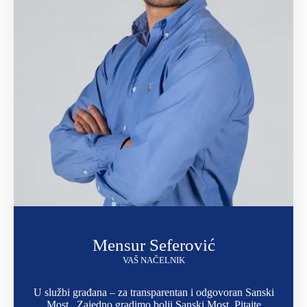
Mensur Seferović
VAŠ NAČELNIK
U službi građana – za transparentan i odgovoran Sanski
Most.. Zajedno gradimo bolji Sanski Most. Pitajte