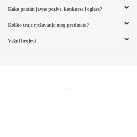
Kako pratim javne pozive, konkurse i oglasе?
Koliko traje rješavanje mog predmeta?
Važni brojevi
GRAD NA DEVET RIJEKA
Turizam
Sanskog Mosta
Istraži rijeke, vodopade i stare utvrde — Sanski Most u kratkim
doživljajima…