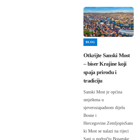
BLOG
Otkrijte Sanski Most
– biser Krajine koji
spaja prirodu i
tradiciju
Sanski Most je općina
smještena u
sjeverozapadnom dijelu
Bosne i
Hercegovine.ZemljopisSans
ki Most se nalazi na rijeci
Sani u području Bosanske