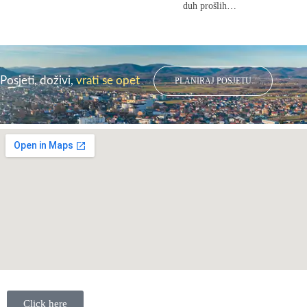
duh prošlih…
Posjeti, doživi,
vrati se opet
PLANIRAJ POSJETU
Click here