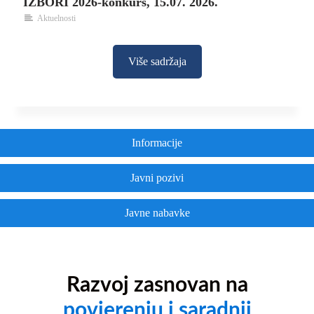
IZBORI 2026-konkurs, 15.07. 2026.
Aktuelnosti
Više sadržaja
Informacije
Javni pozivi
Javne nabavke
Razvoj zasnovan na
povjerenju i saradnji