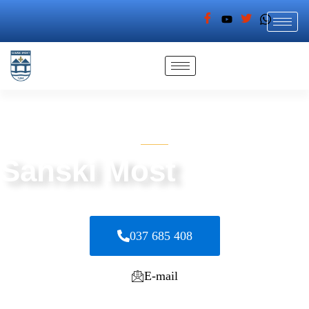
GDJE RIJEKE SPAJAJU, A LJUDI GRADE MOSTOVE
Sanski Most
Grad koji povezuje ljude, prirodu i ideje
037 685 408
E-mail