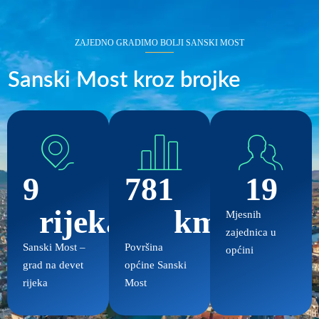
ZAJEDNO GRADIMO BOLJI SANSKI MOST
Sanski Most kroz brojke
9
781
19
rijeka
km²
Mjesnih
zajednica u
Sanski Most –
Površina
općini
grad na devet
općine Sanski
rijeka
Most