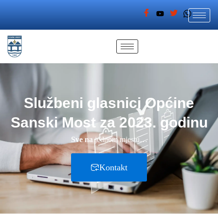
Službeni glasnici Općine
Sanski Most za 2023. godinu
Sve na
jednom mjestu…
Kontakt