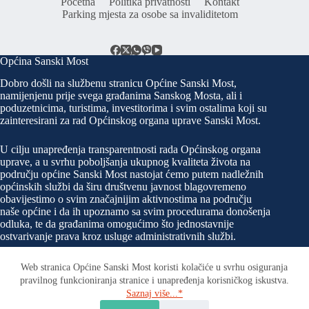
Početna
Politika privatnosti
Kontakt
Parking mjesta za osobe sa invaliditetom
Općina Sanski Most
Dobro došli na službenu stranicu Općine Sanski Most,
namijenjenu prije svega građanima Sanskog Mosta, ali i
poduzetnicima, turistima, investitorima i svim ostalima koji su
zainteresirani za rad Općinskog organa uprave Sanski Most.
U cilju unapređenja transparentnosti rada Općinskog organa
uprave, a u svrhu poboljšanja ukupnog kvaliteta života na
području općine Sanski Most nastojat ćemo putem nadležnih
općinskih službi da širu društvenu javnost blagovremeno
obavijestimo o svim značajnijim aktivnostima na području
naše općine i da ih upoznamo sa svim procedurama donošenja
odluka, te da građanima omogućimo što jednostavnije
ostvarivanje prava kroz usluge administrativnih službi.
Web stranica Općine Sanski Most koristi kolačiće u svrhu osiguranja
pravilnog funkcioniranja stranice i unapređenja korisničkog iskustva.
Kontakt
Saznaj više...*