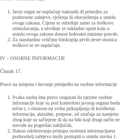
Javni organ ne naplaćuje naknadu ili pristojbu za
podnesene zahtjeve, rješenja ili obavještenja u smislu
ovoga zakona. Cijena se određuje samo za troškove
umnožavanja, a utvrđuje se sukladno uputi koju u
smislu ovoga zakona donosi federalni ministar pravde,
Za standardnu veličinu fotokopija prvih deset stranica
troškovi se ne naplaćuju.
IV – OSOBNE INFORMACIJE
Članak 17.
Pravo na izmjenu i davanje primjedbi na osobne informacije
Svaka osoba ima pravo osigurati da njezine osobne
informacije koje su pod kontrolom javnog organa budu
točne i, s obzirom na svrhu prikupljanja ili korištenja
informacija, aktualne, potpune, od značaja za namjenu
zbog koje su sačinjene ili da na bilo koji drugi način ne
navode na pogrešan zaključak,
Nakon odobravanja pristupa osobnim informacijama
podnositelj zahtjeva može postupiti u smislu stavka 1.