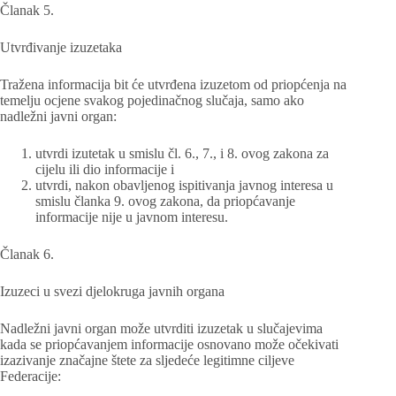
Članak 5.
Utvrđivanje izuzetaka
Tražena informacija bit će utvrđena izuzetom od priopćenja na
temelju ocjene svakog pojedinačnog slučaja, samo ako
nadležni javni organ:
utvrdi izutetak u smislu čl. 6., 7., i 8. ovog zakona za
cijelu ili dio informacije i
utvrdi, nakon obavljenog ispitivanja javnog interesa u
smislu članka 9. ovog zakona, da priopćavanje
informacije nije u javnom interesu.
Članak 6.
Izuzeci u svezi djelokruga javnih organa
Nadležni javni organ može utvrditi izuzetak u slučajevima
kada se priopćavanjem informacije osnovano može očekivati
izazivanje značajne štete za sljedeće legitimne ciljeve
Federacije: