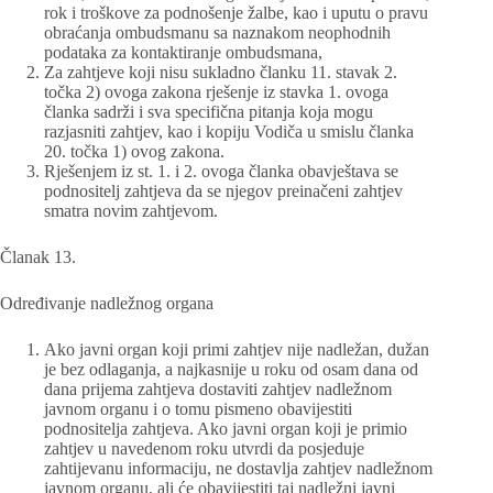
rok i troškove za podnošenje žalbe, kao i uputu o pravu
obraćanja ombudsmanu sa naznakom neophodnih
podataka za kontaktiranje ombudsmana,
Za zahtjeve koji nisu sukladno članku 11. stavak 2.
točka 2) ovoga zakona rješenje iz stavka 1. ovoga
članka sadrži i sva specifična pitanja koja mogu
razjasniti zahtjev, kao i kopiju Vodiča u smislu članka
20. točka 1) ovog zakona.
Rješenjem iz st. 1. i 2. ovoga članka obavještava se
podnositelj zahtjeva da se njegov preinačeni zahtjev
smatra novim zahtjevom.
Članak 13.
Određivanje nadležnog organa
Ako javni organ koji primi zahtjev nije nadležan, dužan
je bez odlaganja, a najkasnije u roku od osam dana od
dana prijema zahtjeva dostaviti zahtjev nadležnom
javnom organu i o tomu pismeno obavijestiti
podnositelja zahtjeva. Ako javni organ koji je primio
zahtjev u navedenom roku utvrdi da posjeduje
zahtijevanu informaciju, ne dostavlja zahtjev nadležnom
javnom organu, ali će obavijestiti taj nadležni javni