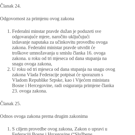
Članak 24.
Odgovornost za primjenu ovog zakona
Federalni minstar pravde dužan je poduzeti sve
odgovarajuće mjere, naročito uključujući
izdavanje naputaka za učinkovitu provedbu ovoga
zakona. Federalni ministar pravde utvrdit će
troškove umnožavanja u smislu članka 16. ovoga
zakona. u roku od tri mjeseca od dana stupanja na
snagu ovoga zakona,
U roku od tri mjeseca od dana stupanja na snagu ovog
zakona Vlada Federacije potpisat će sporazum s
Vladom Republike Srpske, kao i Vijećem ministara
Bosne i Hercegovine, radi osiguranja primjene članka
23. ovoga zakona.
Članak 25.
Odnos ovoga zakona prema drugim zakonima
S ciljem provedbe ovog zakona, Zakon o upravi u
Federaciji Bosne i Hrcegovine (“Službene