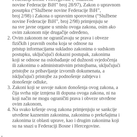
novine Federacije BiH” broj 28/97), Zakon o upravnom
posutpku (“Službene novine Federacije BiH”,
broj 2/98) i Zakona o upravnim sporovima (“Službene
novine Federacije BiH”, broj 2/98) primjenjuju se
na sve javne organe u smislu ovoga zakona, osim ako
ovim zakonom nije drugačije određeno,
Ovim zakonom ne ograničavaju se prava i obveze
fizičkih i pravnih osoba koja se odnose na
pristup informacijama sukladno zakonima o sudskom
postupku, uključujući dokazni postupak, zakonima
koji se odnose na oslobađanje od dužnosti svjedočenja
ili zakonima o administrativnim pristojbama, uključujući
pristojbe za pribavljanje izvornih dokumenata, a
isključujući pristojbe za podnošenje zahtjeva i
donošenje odluke,
Zakoni koji se usvoje nakon donošenja ovog zakona, a
čija svrha nije izmjena ili dopuna ovoga zakona, ni na
koji način ne mogu ograničiti prava i obveze utvrđene
ovim zakonom,
Na svako kršenje ovog zakona primjenjuju se sankcije
utvrđene kaznenim zakonima, zakonima o prekršajima i
zakonima iz oblasti uprave, kao i drugim zakonima koji
su na snazi u Federaciji Bosne i Hercegovine.