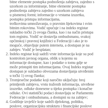
bitne elemente postupka podnošenja zahtjeva, zajedno s
uzorkom za informiranje, bitne elemente postupka
podnošenja zahtjeva zajedno s uzorkom zahtjeva
u pismenoj formi; informacije o vrstama izuzetka,
postupku pristupa informacijama,
troškovima umnožavanja, o pravnim lijekovima i svim
bitnim rokovima. Vodić upućuje i na indeks registar
sukladno točki 2) ovoga članka, kao i na način pristupa
tom registru. Vodič se dostavlja ombudsmanu, svakoj
općinskoj i pravnoj knjižnici u Federaciji i ako je to
moguće, objavljuje putem interneta, a dostupan je na
zahtjev. Vodič je besplatan;
Indeks registar koji sadrži vrste informacija koje su pod
kontrolom javnog organa, oblik u kojemu su
informacije dostupne, kao i podatke o tomu gdje se
može pristupiti tim informacijama. Ovaj Indeks registar
dostupan je sukladno obvezama dostavljanja utvrđenim
u točki 1) ovog članka;
Tromjesečne podatke koji naročito uključuju: broj
primljenih zahtjeva, vrstu traženih informacija, utvrđene
izuzetke, odluke donesene u tijeku postupka i konačne
odluke. Ovi statistički podaci dostavljaju se Parlamentu
Federacije i ombudsmana, a dostupni su na zahtjev;
Godišnje izvješće koje sadrži djelokrug, politiku,
poslove, organizacijsku strukturu i financijske poslove