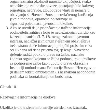
organ razmatra okolnosit naročito uključujući: svako
nepoštivanje zakonske obveze, postojanje bilo kakvog
prijestupa, nepravde, zloupotrebe vlasti ili nemara u
obavljanju službene dužnosti, neovlaštenog korištenja
javnih fondova, opasnosti po zdravlje ili
sigurnost pojedinaca, javnosti ili okoline.
Ako se utvrdi da je priopćavanje tražene informacije,
podnositelja zahtjeva koju je nadležniorgan utvrdio kao
izuzetak u smislu čl. 7. i 8. ovoga zakona u javnom
interesu, nadležni javniorgan rješenjem obaviještava
treću stranu da će informaciju priopćiti po isteku roka
od 15 dana od dana prijema tog rješenja. Navedeno
rješenje sadrži pouku o pravu na žalbu, naznaku
i adresu organa kojemu se žalba podnosi, rok i troškove
za podnošenje žalbe kao i uputu o pravu obraćanja
Instituciji ombudsmana Federacije Bosne i Hercegovine
(u daljem tekstu:ombudsman), s naznakom neophodnih
podataka za kontaktiranje ombudsmana.
Članak 10.
Razdvajanje informacije na dijelove
Ukoliko je dio tražene informacije utvrđen kao izuzetak,