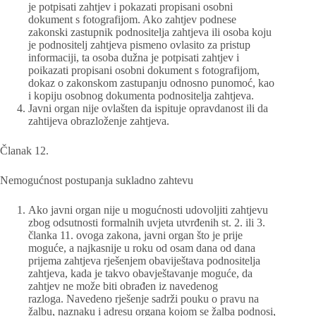
je potpisati zahtjev i pokazati propisani osobni
dokument s fotografijom. Ako zahtjev podnese
zakonski zastupnik podnositelja zahtjeva ili osoba koju
je podnositelj zahtjeva pismeno ovlasito za pristup
informaciji, ta osoba dužna je potpisati zahtjev i
poikazati propisani osobni dokument s fotografijom,
dokaz o zakonskom zastupanju odnosno punomoć, kao
i kopiju osobnog dokumenta podnositelja zahtjeva.
Javni organ nije ovlašten da ispituje opravdanost ili da
zahtijeva obrazloženje zahtjeva.
Članak 12.
Nemogućnost postupanja sukladno zahtevu
Ako javni organ nije u mogućnosti udovoljiti zahtjevu
zbog odsutnosti formalnih uvjeta utvrđenih st. 2. ili 3.
članka 11. ovoga zakona, javni organ što je prije
moguće, a najkasnije u roku od osam dana od dana
prijema zahtjeva rješenjem obaviještava podnositelja
zahtjeva, kada je takvo obavještavanje moguće, da
zahtjev ne može biti obrađen iz navedenog
razloga. Navedeno rješenje sadrži pouku o pravu na
žalbu, naznaku i adresu organa kojom se žalba podnosi,