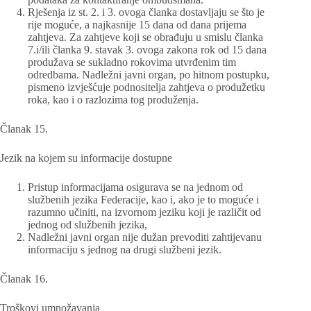
Rješenja iz st. 2. i 3. ovoga članka dostavljaju se što je
rije moguće, a najkasnije 15 dana od dana prijema
zahtjeva. Za zahtjeve koji se obrađuju u smislu članka
7.i/ili članka 9. stavak 3. ovoga zakona rok od 15 dana
produžava se sukladno rokovima utvrđenim tim
odredbama. Nadležni javni organ, po hitnom postupku,
pismeno izvješćuje podnositelja zahtjeva o produžetku
roka, kao i o razlozima tog produženja.
Članak 15.
Jezik na kojem su informacije dostupne
Pristup informacijama osigurava se na jednom od
službenih jezika Federacije, kao i, ako je to moguće i
razumno učiniti, na izvornom jeziku koji je različit od
jednog od službenih jezika,
Nadležni javni organ nije dužan prevoditi zahtijevanu
informaciju s jednog na drugi službeni jezik.
Članak 16.
Troškovi umnožavanja