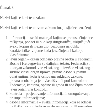
Članak 3.
Nazivi koji se koriste u zakonu
Nazivi koji se koriste u ovom zakonu imaju sljedeća značenja:
informacija – svaki materijal kojim se prenose činjenice,
mišljenja, podaci ili bilo koji drugisadržaj, uključujući
svaku kopiju ili njezin dio, bezobzira na oblik,
karakteristike, vrijeme kada je sačinjena i kako je
klasificirana;
javni organ – organ odnosno pravna osoba u Federaciji
Bosne i Hercegovine (u daljnjem tekstu: Federacija) i
to:organ zakonodavne vlasti, organ izvršne vlasti, organ
sudske vlasti, organ uprave, pravna osoba s javnim
ovlaštenjima, koja je osnovana sukladno zakonu,
pravna osoba koja je u vlasništvu ili pod kontrolom
Federacije, kantona, općine ili grada ili nad čijim radom
javni organ vrši kontrolu;
kontrola – posjedovanje informacija ili omogućavanje
pristupa informacijama;
osobna informacija – svaka infromacija koja se odnosi
na fizičku osobu koja se može neposredno ili posredno