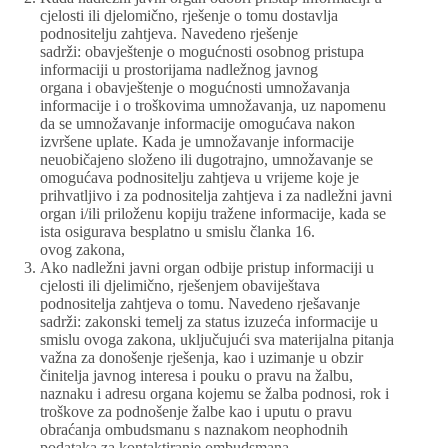
cjelosti ili djelomično, rješenje o tomu dostavlja
podnositelju zahtjeva. Navedeno rješenje
sadrži: obavještenje o mogućnosti osobnog pristupa
informaciji u prostorijama nadležnog javnog
organa i obavještenje o mogućnosti umnožavanja
informacije i o troškovima umnožavanja, uz napomenu
da se umnožavanje informacije omogućava nakon
izvršene uplate. Kada je umnožavanje informacije
neuobičajeno složeno ili dugotrajno, umnožavanje se
omogućava podnositelju zahtjeva u vrijeme koje je
prihvatljivo i za podnositelja zahtjeva i za nadležni javni
organ i/ili priloženu kopiju tražene informacije, kada se
ista osigurava besplatno u smislu članka 16.
ovog zakona,
Ako nadležni javni organ odbije pristup informaciji u
cjelosti ili djelimično, rješenjem obaviještava
podnositelja zahtjeva o tomu. Navedeno rješavanje
sadrži: zakonski temelj za status izuzeća informacije u
smislu ovoga zakona, uključujući sva materijalna pitanja
važna za donošenje rješenja, kao i uzimanje u obzir
činitelja javnog interesa i pouku o pravu na žalbu,
naznaku i adresu organa kojemu se žalba podnosi, rok i
troškove za podnošenje žalbe kao i uputu o pravu
obraćanja ombudsmanu s naznakom neophodnih
podataka za kontaktiranje ombudsmana.