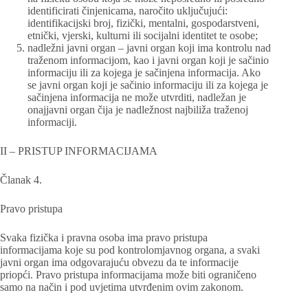
identificirati činjenicama, naročito uključujući:
identifikacijski broj, fizički, mentalni, gospodarstveni,
etnički, vjerski, kulturni ili socijalni identitet te osobe;
nadležni javni organ – javni organ koji ima kontrolu nad
traženom informacijom, kao i javni organ koji je sačinio
informaciju ili za kojega je sačinjena informacija. Ako
se javni organ koji je sačinio informaciju ili za kojega je
sačinjena informacija ne može utvrditi, nadležan je
onajjavni organ čija je nadležnost najbiliža traženoj
informaciji.
II – PRISTUP INFORMACIJAMA
Članak 4.
Pravo pristupa
Svaka fizička i pravna osoba ima pravo pristupa
informacijama koje su pod kontrolomjavnog organa, a svaki
javni organ ima odgovarajuću obvezu da te informacije
priopći. Pravo pristupa informacijama može biti ograničeno
samo na način i pod uvjetima utvrđenim ovim zakonom.