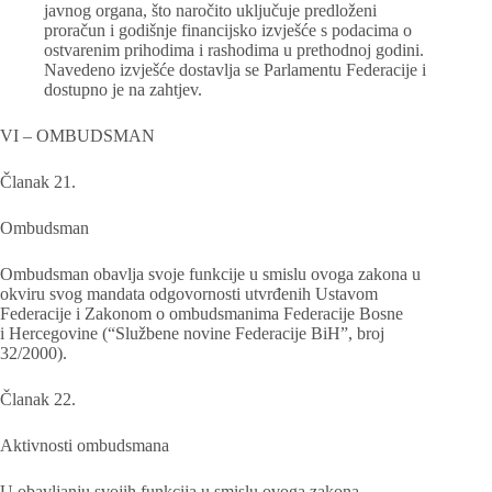
javnog organa, što naročito uključuje predloženi
proračun i godišnje financijsko izvješće s podacima o
ostvarenim prihodima i rashodima u prethodnoj godini.
Navedeno izvješće dostavlja se Parlamentu Federacije i
dostupno je na zahtjev.
VI – OMBUDSMAN
Članak 21.
Ombudsman
Ombudsman obavlja svoje funkcije u smislu ovoga zakona u
okviru svog mandata odgovornosti utvrđenih Ustavom
Federacije i Zakonom o ombudsmanima Federacije Bosne
i Hercegovine (“Službene novine Federacije BiH”, broj
32/2000).
Članak 22.
Aktivnosti ombudsmana
U obavljanju svojih funkcija u smislu ovoga zakona