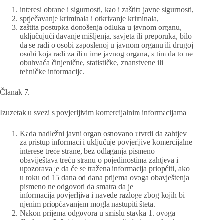
interesi obrane i sigurnosti, kao i zaštita javne sigurnosti,
sprječavanje kriminala i otkrivanje kriminala,
zaštita postupka donošenja odluka u javnom organu,
uključujući davanje mišljenja, savjeta ili preporuka, bilo
da se radi o osobi zaposlenoj u javnom organu ili drugoj
osobi koja radi za ili u ime javnog organa, s tim da to ne
obuhvaća činjenične, statističke, znanstvene ili
tehničke informacije.
Članak 7.
Izuzetak u svezi s povjerljivim komercijalnim informacijama
Kada nadležni javni organ osnovano utvrdi da zahtjev
za pristup informaciji uključuje povjerljive komercijalne
interese treće strane, bez odlaganja pismeno
obaviještava treću stranu o pojedinostima zahtjeva i
upozorava je da će se tražena informacija priopćiti, ako
u roku od 15 dana od dana prijema ovoga obavještenja
pismeno ne odgovori da smatra da je
informacija povjerljiva i navede razloge zbog kojih bi
njenim priopćavanjem mogla nastupiti šteta.
Nakon prijema odgovora u smislu stavka 1. ovoga