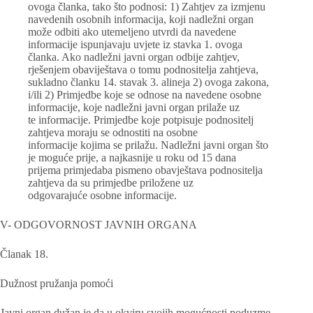
ovoga članka, tako što podnosi: 1) Zahtjev za izmjenu
navedenih osobnih informacija, koji nadležni organ
može odbiti ako utemeljeno utvrdi da navedene
informacije ispunjavaju uvjete iz stavka 1. ovoga
članka. Ako nadležni javni organ odbije zahtjev,
rješenjem obaviještava o tomu podnositelja zahtjeva,
sukladno članku 14. stavak 3. alineja 2) ovoga zakona,
i/ili 2) Primjedbe koje se odnose na navedene osobne
informacije, koje nadležni javni organ prilaže uz
te informacije. Primjedbe koje potpisuje podnositelj
zahtjeva moraju se odnostiti na osobne
informacije kojima se prilažu. Nadležni javni organ što
je moguće prije, a najkasnije u roku od 15 dana
prijema primjedaba pismeno obavještava podnositelja
zahtjeva da su primjedbe priložene uz
odgovarajuće osobne informacije.
V- ODGOVORNOST JAVNIH ORGANA
Članak 18.
Dužnost pružanja pomoći
Javni organ dužan je da u okviru svojih mogućnosti poduzme