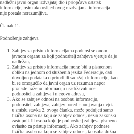
nadležni javni organ izdvajataj dio i priopćava ostatak
informacije, osim ako uslijed ovog razdvajanja informacija
nije postala nerazumljiva.
Članak 11.
Podnošenje zahtjeva
Zahtjev za pristup informacijama podnosi se onom
javnom organu za koji podnositelj zahtjeva vjeruje da je
nadležan,
Zahtjev za pristup informacija mora: biti u pismenom
obliku na jednom od službenih jezika Federacije, dati
dovoljno podataka o prirodi ili sadržaju informacije, kao
bi se omogućilo da javni organ uz razuman napor
pronađe traženu informaciju i sadržavati ime
podnositelja zahtjeva i njegovu adresu,
Ako se zahtjev odnosi na osobnu informaciju,
podnositelj zahtjeva, zahtjev pored ispunjavanja uvjeta
u smislu stavka 2. ovoga članka, može podnijeti samo
fizička osoba na koju se zahtjev odnosi, nezin zakonski
zastupnik ili osoba koju je podnositelj zahtjeva pismeno
ovlasito za pristup informaciji. Ako zahtjev podnese
fizička osoba na koju se zahtjev odnosi, ta osoba dužna