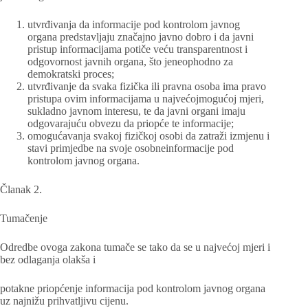
utvrđivanja da informacije pod kontrolom javnog
organa predstavljaju značajno javno dobro i da javni
pristup informacijama potiče veću transparentnost i
odgovornost javnih organa, što jeneophodno za
demokratski proces;
utvrđivanje da svaka fizička ili pravna osoba ima pravo
pristupa ovim informacijama u najvećojmogućoj mjeri,
sukladno javnom interesu, te da javni organi imaju
odgovarajuću obvezu da priopće te informacije;
omogućavanja svakoj fizičkoj osobi da zatraži izmjenu i
stavi primjedbe na svoje osobneinformacije pod
kontrolom javnog organa.
Članak 2.
Tumačenje
Odredbe ovoga zakona tumače se tako da se u najvećoj mjeri i
bez odlaganja olakša i
potakne priopćenje informacija pod kontrolom javnog organa
uz najnižu prihvatljivu cijenu.