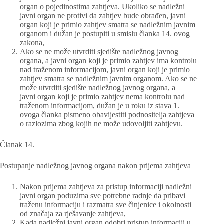
organ o pojedinostima zahtjeva. Ukoliko se nadležni
javni organ ne protivi da zahtjev bude obrađen, javni
organ koji je primio zahtjev smatra se nadležnim javnim
organom i dužan je postupiti u smislu članka 14. ovog
zakona,
Ako se ne može utvrditi sjedište nadležnog javnog
organa, a javni organ koji je primio zahtjev ima kontrolu
nad traženom informacijom, javni organ koji je primio
zahtjev smatra se nadležnim javnim organom. Ako se ne
može utvrditi sjedište nadležnog javnog organa, a
javni organ koji je primio zahtjev nema kontrolu nad
traženom informacijom, dužan je u roku iz stava 1.
ovoga članka pismeno obavijestiti podnositelja zahtjeva
o razlozima zbog kojih ne može udovoljiti zahtjevu.
Članak 14.
Postupanje nadležnog javnog organa nakon prijema zahtjeva
Nakon prijema zahtjeva za pristup informaciji nadležni
javni organ poduzima sve potrebne radnje da pribavi
traženu informaciju i razmatra sve činjenice i okolnosti
od značaja za rješavanje zahtjeva,
Kada nadležni javni organ odobri pristup informaciji u