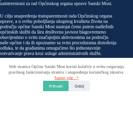
zainteresirani za rad Općinskog organa uprave Sanski Most.
U cilju unapređenja transparentnosti rada Općinskog organa
uprave, a u svrhu poboljšanja ukupnog kvaliteta života na
području općine Sanski Most nastojat ćemo putem nadležnih
općinskih službi da širu društvenu javnost blagovremeno
obavijestimo o svim značajnijim aktivnostima na području
naše općine i da ih upoznamo sa svim procedurama donošenja
odluka, te da građanima omogućimo što jednostavnije
ostvarivanje prava kroz usluge administrativnih službi.
Web stranica Općine Sanski Most koristi kolačiće u svrhu osiguranja
pravilnog funkcioniranja stranice i unapređenja korisničkog iskustva.
Kontakt
Saznaj više...*
Tu smo za sva Vaša pitanja. Javite nam se!
Prihvati
Odbij
Adresa:
Trg ljiljana 1. 79260 Sanski Most
Telefon:
E-mail:
037 685 408
info@sanskimost.gov.ba
Sanski Most | Sva prava pridržana. © 2026 - Design by
www.dizajnba.com