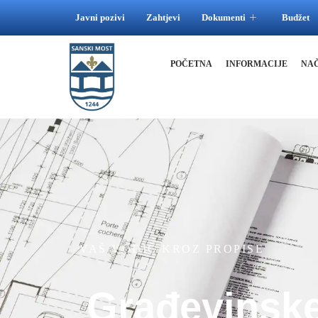
Javni pozivi
Zahtjevi
Dokumenti
Budžet
POČETNA
INFORMACIJE
NA
VAŠ VODIČ KROZ PROPISE
Građevinske