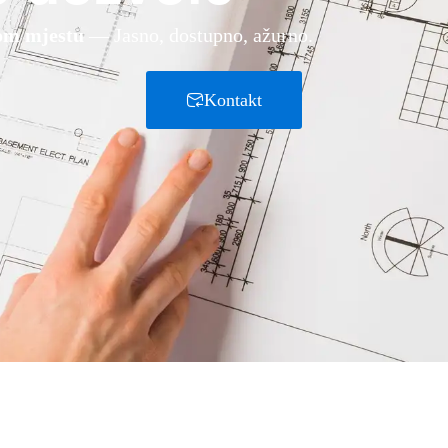
om mjestu
— Jasno, dostupno, ažurno.
Kontakt