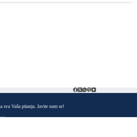
t
a sva Vaša pitanja. Javite nam se!
Adresa:
Trg ljiljana 1. 79260 Sanski Most
Telefon: