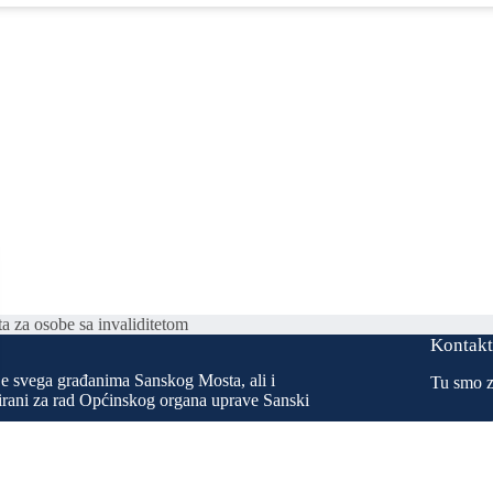
a za osobe sa invaliditetom
Kontak
je svega građanima Sanskog Mosta, ali i
Tu smo z
esirani za rad Općinskog organa uprave Sanski
u svrhu poboljšanja ukupnog kvaliteta života
h službi da širu društvenu javnost