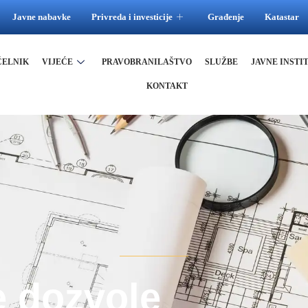
Javne nabavke
Privreda i investicije
Građenje
Katastar
ČELNIK
VIJEĆE
PRAVOBRANILAŠTVO
SLUŽBE
JAVNE INSTI
KONTAKT
 dozvole