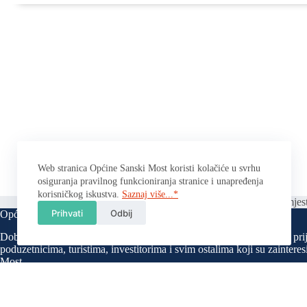
Web stranica Općine Sanski Most koristi kolačiće u svrhu
osiguranja pravilnog funkcioniranja stranice i unapređenja
korisničkog iskustva.
Saznaj više...*
Početna
Politika privatnosti
Kontakt
Parking mjest
Prihvati
Odbij
Općina Sanski Most
Dobro došli na službenu stranicu Općine Sanski Most, namijenjenu pri
poduzetnicima, turistima, investitorima i svim ostalima koji su zainter
Most.
U cilju unapređenja transparentnosti rada Općinskog organa uprave, a 
na području općine Sanski Most nastojat ćemo putem nadležnih općinski