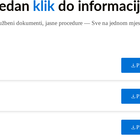
Jedan
klik
do informaci
užbeni dokumenti, jasne procedure — Sve na jednom mjes
P
P
P