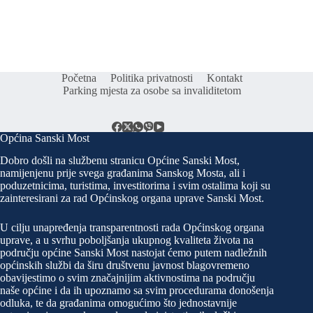
Početna
Politika privatnosti
Kontakt
Parking mjesta za osobe sa invaliditetom
Općina Sanski Most
Dobro došli na službenu stranicu Općine Sanski Most,
namijenjenu prije svega građanima Sanskog Mosta, ali i
poduzetnicima, turistima, investitorima i svim ostalima koji su
zainteresirani za rad Općinskog organa uprave Sanski Most.
U cilju unapređenja transparentnosti rada Općinskog organa
uprave, a u svrhu poboljšanja ukupnog kvaliteta života na
području općine Sanski Most nastojat ćemo putem nadležnih
općinskih službi da širu društvenu javnost blagovremeno
obavijestimo o svim značajnijim aktivnostima na području
naše općine i da ih upoznamo sa svim procedurama donošenja
odluka, te da građanima omogućimo što jednostavnije