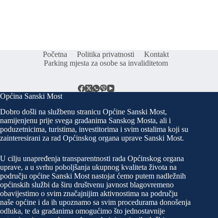
Početna
Politika privatnosti
Kontakt
Parking mjesta za osobe sa invaliditetom
Općina Sanski Most
Dobro došli na službenu stranicu Općine Sanski Most,
namijenjenu prije svega građanima Sanskog Mosta, ali i
poduzetnicima, turistima, investitorima i svim ostalima koji su
zainteresirani za rad Općinskog organa uprave Sanski Most.
U cilju unapređenja transparentnosti rada Općinskog organa
uprave, a u svrhu poboljšanja ukupnog kvaliteta života na
području općine Sanski Most nastojat ćemo putem nadležnih
općinskih službi da širu društvenu javnost blagovremeno
obavijestimo o svim značajnijim aktivnostima na području
naše općine i da ih upoznamo sa svim procedurama donošenja
odluka, te da građanima omogućimo što jednostavnije