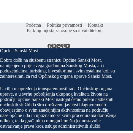
Početna
Politika privatnosti
Kontakt
Parking mjesta za osobe sa invaliditetom
Općina Sanski Most
Dobro došli na službenu stranicu Općine Sanski Most,
namijenjenu prije svega građanima Sanskog Mosta, ali i
poduzetnicima, turistima, investitorima i svim ostalima koji su
zainteresirani za rad Općinskog organa uprave Sanski Most.
U cilju unapređenja transparentnosti rada Općinskog organa
uprave, a u svrhu poboljšanja ukupnog kvaliteta života na
području općine Sanski Most nastojat ćemo putem nadležnih
općinskih službi da širu društvenu javnost blagovremeno
obavijestimo o svim značajnijim aktivnostima na području
naše općine i da ih upoznamo sa svim procedurama donošenja
odluka, te da građanima omogućimo što jednostavnije
ostvarivanje prava kroz usluge administrativnih službi.