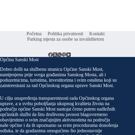
Početna
Politika privatnosti
Kontakt
Parking mjesta za osobe sa invaliditetom
Općina Sanski Most
Dobro došli na službenu stranicu Općine Sanski Most,
namijenjenu prije svega građanima Sanskog Mosta, ali i
poduzetnicima, turistima, investitorima i svim ostalima koji su
zainteresirani za rad Općinskog organa uprave Sanski Most.
U cilju unapređenja transparentnosti rada Općinskog organa
uprave, a u svrhu poboljšanja ukupnog kvaliteta života na
području općine Sanski Most nastojat ćemo putem nadležnih
općinskih službi da širu društvenu javnost blagovremeno
obavijestimo o svim značajnijim aktivnostima na području
naše općine i da ih upoznamo sa svim procedurama donošenja
odluka, te da građanima omogućimo što jednostavnije