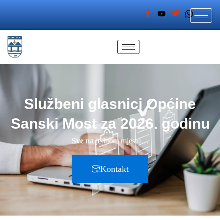
Službeni glasnici Općine
Sanski Most za 2026. godinu
Sve na
jednom mjestu…
Kontakt