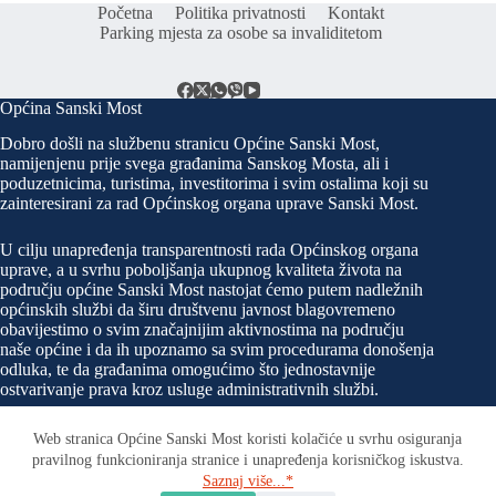
Početna
Politika privatnosti
Kontakt
Parking mjesta za osobe sa invaliditetom
Općina Sanski Most
Dobro došli na službenu stranicu Općine Sanski Most,
namijenjenu prije svega građanima Sanskog Mosta, ali i
poduzetnicima, turistima, investitorima i svim ostalima koji su
zainteresirani za rad Općinskog organa uprave Sanski Most.
U cilju unapređenja transparentnosti rada Općinskog organa
uprave, a u svrhu poboljšanja ukupnog kvaliteta života na
području općine Sanski Most nastojat ćemo putem nadležnih
općinskih službi da širu društvenu javnost blagovremeno
obavijestimo o svim značajnijim aktivnostima na području
naše općine i da ih upoznamo sa svim procedurama donošenja
odluka, te da građanima omogućimo što jednostavnije
ostvarivanje prava kroz usluge administrativnih službi.
Web stranica Općine Sanski Most koristi kolačiće u svrhu osiguranja
pravilnog funkcioniranja stranice i unapređenja korisničkog iskustva.
Kontakt
Saznaj više...*