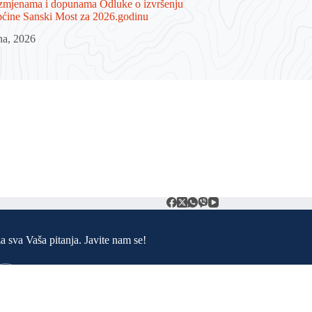
zmjenama i dopunama Odluke o izvršenju
ćine Sanski Most za 2026.godinu
na, 2026
t
a sva Vaša pitanja. Javite nam se!
Adresa:
Trg ljiljana 1. 79260 Sanski Most
Telefon: