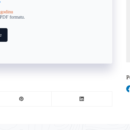
 godinu
 PDF formatu.
e
P