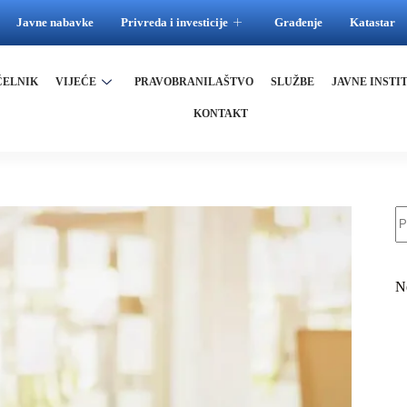
Javne nabavke
Privreda i investicije
Građenje
Katastar
ČELNIK
VIJEĆE
PRAVOBRANILAŠTVO
SLUŽBE
JAVNE INSTI
KONTAKT
N