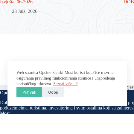
Izvještaj 06-2026
DOB 
28 Jula, 2026
Web stranica Općine Sanski Most koristi kolačiće u svrhu
osiguranja pravilnog funkcioniranja stranice i unapređenja
korisničkog iskustva.
Saznaj više...*
Početna
Politika privatnosti
Kontakt
Parking mjest
Prihvati
Odbij
Općina Sanski Most
Dobro došli na službenu stranicu Općine Sanski Most, namijenjenu pri
poduzetnicima, turistima, investitorima i svim ostalima koji su zainter
Most.
U cilju unapređenja transparentnosti rada Općinskog organa uprave, a 
na području općine Sanski Most nastojat ćemo putem nadležnih općinski