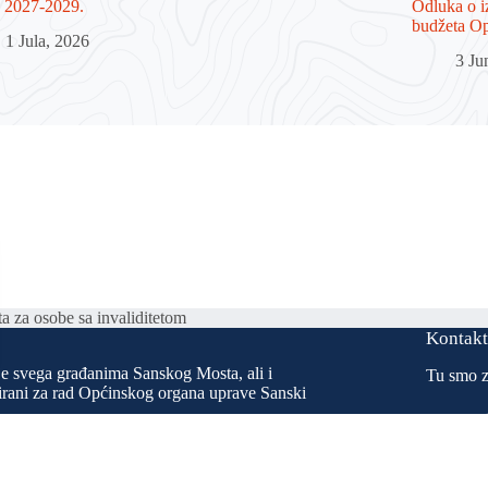
2027-2029.
Odluka o i
budžeta Op
1 Jula, 2026
3 Ju
a za osobe sa invaliditetom
Kontak
je svega građanima Sanskog Mosta, ali i
Tu smo z
esirani za rad Općinskog organa uprave Sanski
u svrhu poboljšanja ukupnog kvaliteta života
h službi da širu društvenu javnost