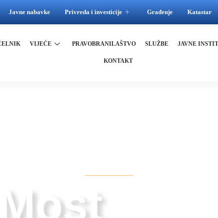
Javne nabavke
Privreda i investicije
Građenje
Katastar
ČELNIK
VIJEĆE
PRAVOBRANILAŠTVO
SLUŽBE
JAVNE INSTI
KONTAKT
STOVE
 Most