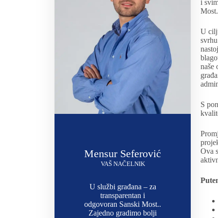
i svi
Most.
U cil
svrhu
nasto
blago
naše 
građa
admin
S pon
kvali
Promj
proje
Ova s
Mensur Seferović
aktiv
VAŠ NAČELNIK
Pute
U službi građana – za
transparentan i
odgovoran Sanski Most..
Zajedno gradimo bolji