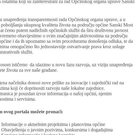
m ostalima koji su zainteresirani za rad Općinskog organa uprave Sanski
ju unapređenja transparentnosti rada Općinskog organa uprave, a u
 poboljšanja ukupnog kvaliteta života na području općine Sanski Most
jat ćemo putem nadležnih općinskih službi da širu društvenu javnost
vremeno obavijestimo o svim značajnijim aktivnostima na području
općine i da ih upoznamo sa svim procedurama donošenja odluka, te da
nima omogućimo što jednostavnije ostvarivanje prava kroz usluge
istrativnih službi.
osom ističemo da ulazimo u novu fazu razvoja, uz viziju unapređenja
tete života za sve naše građane.
ena načelnika donosi nove prilike za inovacije i zajednički rad na
ktima koji će doprinositi razvoju naše lokalne zajednice.
tranica je pouzdan izvor informacija o našoj općini, njenim
nostima i servisima.
m ovog portala možete pronaći:
Informacije o aktuelnim projektima i planovima općine
Obavještenja o javnim pozivima, konkursima i događajima