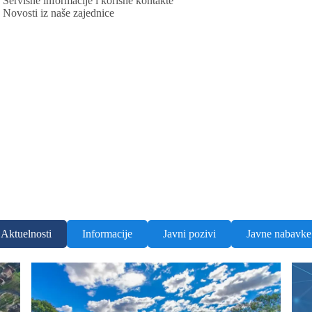
Servisne informacije i korisne kontakte
Novosti iz naše zajednice
Aktuelnosti
Informacije
Javni pozivi
Javne nabavke