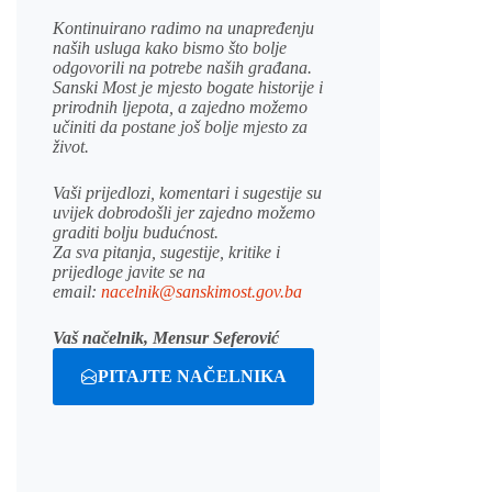
Kontinuirano radimo na unapređenju
naših usluga kako bismo što bolje
odgovorili na potrebe naših građana.
Sanski Most je mjesto bogate historije i
prirodnih ljepota, a zajedno možemo
učiniti da postane još bolje mjesto za
život.
Vaši prijedlozi, komentari i sugestije su
uvijek dobrodošli jer zajedno možemo
graditi bolju budućnost.
Za sva pitanja, sugestije, kritike i
prijedloge javite se na
email:
nacelnik@sanskimost.gov.ba
Vaš načelnik, Mensur Seferović
PITAJTE NAČELNIKA