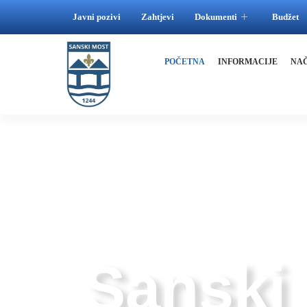
Javni pozivi
Zahtjevi
Dokumenti
Budžet
POČETNA
INFORMACIJE
NA
GDJE RIJEKE SPAJAJU, A LJUDI GRADE MO
Sanski