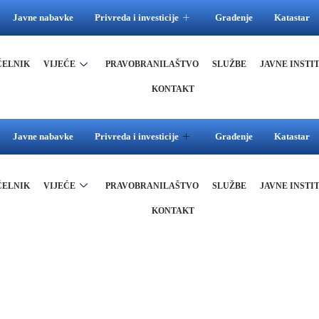
Javne nabavke
Privreda i investicije
Građenje
Katastar
ČELNIK
VIJEĆE
PRAVOBRANILAŠTVO
SLUŽBE
JAVNE INSTI
KONTAKT
Javne nabavke
Privreda i investicije
Građenje
Katastar
ČELNIK
VIJEĆE
PRAVOBRANILAŠTVO
SLUŽBE
JAVNE INSTI
KONTAKT